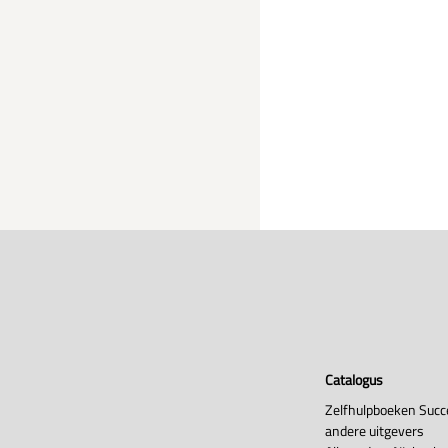
Catalogus
Zelfhulpboeken Succ
andere uitgevers