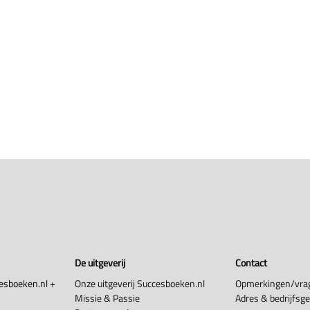
De uitgeverij
Contact
esboeken.nl +
Onze uitgeverij Succesboeken.nl
Opmerkingen/vra
Missie & Passie
Adres & bedrijfsg