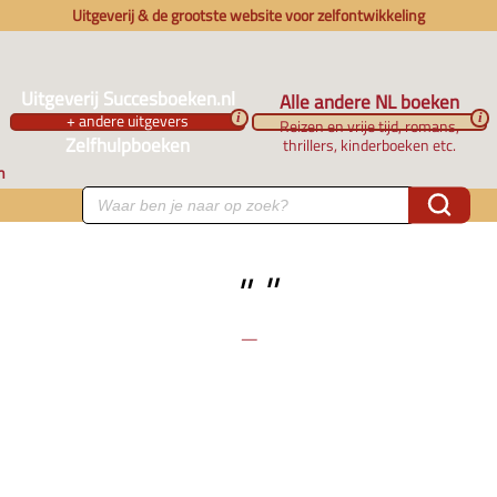
Uitgeverij & de grootste website voor zelfontwikkeling
Uitgeverij Succesboeken.nl
Alle andere NL boeken
+ andere uitgevers
i
i
Reizen en vrije tijd, romans,
Zelfhulpboeken
thrillers, kinderboeken etc.
n