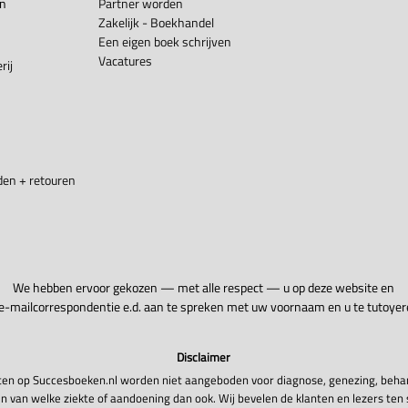
en
Partner worden
Zakelijk - Boekhandel
Een eigen boek schrijven
Vacatures
rij
en + retouren
We hebben ervoor gekozen — met alle respect — u op deze website en
 e-mailcorrespondentie e.d. aan te spreken met uw voornaam en u te tutoyer
Disclaimer
en op Succesboeken.nl worden niet aangeboden voor diagnose, genezing, beha
n van welke ziekte of aandoening dan ook. Wij bevelen de klanten en lezers ten