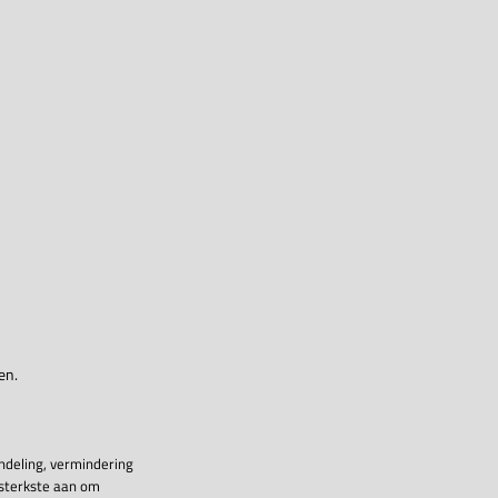
en.
ndeling, vermindering
 sterkste aan om