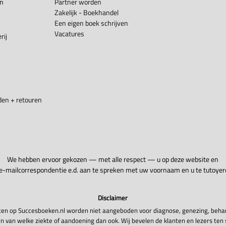
en
Partner worden
Zakelijk - Boekhandel
Een eigen boek schrijven
Vacatures
rij
en + retouren
We hebben ervoor gekozen — met alle respect — u op deze website en
 e-mailcorrespondentie e.d. aan te spreken met uw voornaam en u te tutoyer
Disclaimer
en op Succesboeken.nl worden niet aangeboden voor diagnose, genezing, beha
n van welke ziekte of aandoening dan ook. Wij bevelen de klanten en lezers ten