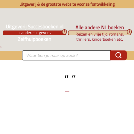
Uitgeverij & de grootste website voor zelfontwikkeling
Uitgeverij Succesboeken.nl
Alle andere NL boeken
+ andere uitgevers
i
i
Reizen en vrije tijd, romans,
Zelfhulpboeken
thrillers, kinderboeken etc.
n