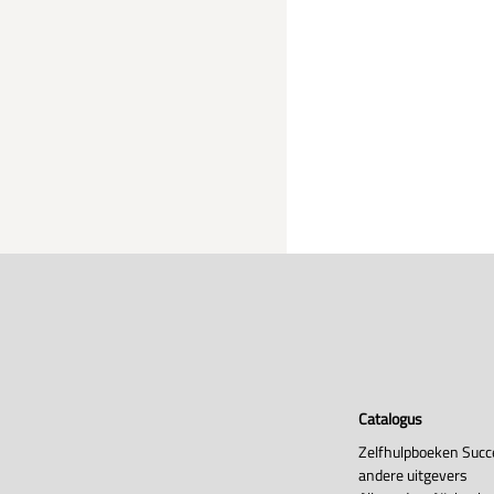
Catalogus
Zelfhulpboeken Succ
andere uitgevers