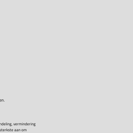
en.
ndeling, vermindering
 sterkste aan om