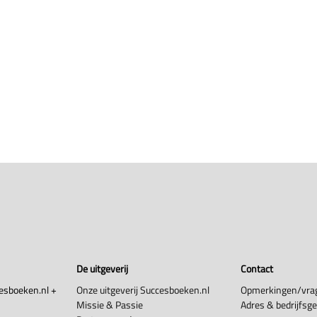
De uitgeverij
Contact
esboeken.nl +
Onze uitgeverij Succesboeken.nl
Opmerkingen/vra
Missie & Passie
Adres & bedrijfsg