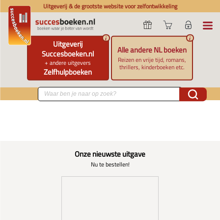
Uitgeverij & de grootste website voor zelfontwikkeling
i
i
Uitgeverij
Alle andere NL boeken
Succesboeken.nl
Reizen en vrije tijd, romans,
+ andere uitgevers
thrillers, kinderboeken etc.
Zelfhulpboeken
Onze nieuwste uitgave
Nu te bestellen!