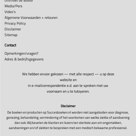
Ontmoet de auteur
Media/Pers
Video's
Algemene Voorwaarden + retouren
Privacy Policy
Disclaimer
Sitemap
Contact
Opmerkingen/vragen?
Adres & bedrijfsgegevens
We hebben ervoor gekozen — met alle respect — u op deze
website en
in e-mailcorrespondentie e.d. aan te spreken met uw
voornaam en u te tutoyeren.
Disclaimer
De boeken en producten op Succesboeken.nl worden niet aangeboden voor diagnose,
genezing, behandeling, vermindering of het voorkomen van welke ziekte of aandoening
dan ook. Wij bevelen de klanten en lezers ten sterkste aan om ongemakken,
aandoeningen en/of ziekten te bespreken met een medisch bekwame professional.