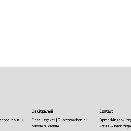
De uitgeverij
Contact
esboeken.nl +
Onze uitgeverij Succesboeken.nl
Opmerkingen/vra
Missie & Passie
Adres & bedrijfsg