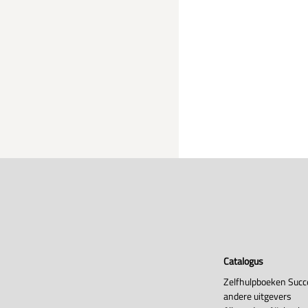
Catalogus
Zelfhulpboeken Succ
andere uitgevers