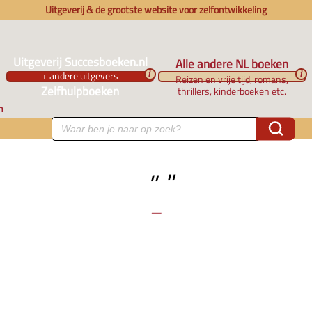
Uitgeverij & de grootste website voor zelfontwikkeling
Uitgeverij Succesboeken.nl
Alle andere NL boeken
+ andere uitgevers
i
i
Reizen en vrije tijd, romans,
Zelfhulpboeken
thrillers, kinderboeken etc.
n