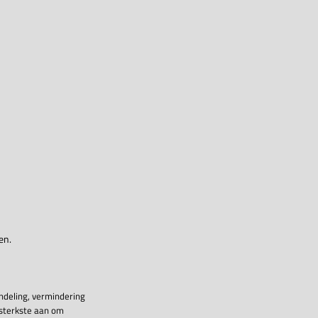
en.
ndeling, vermindering
 sterkste aan om