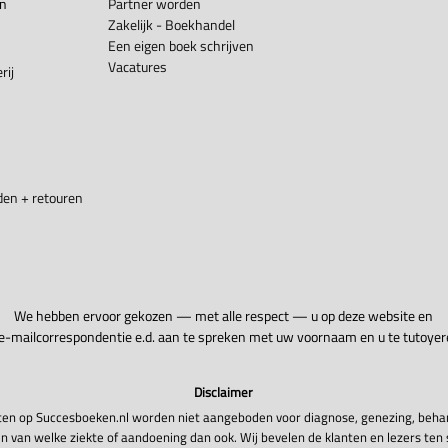
en
Partner worden
Zakelijk - Boekhandel
Een eigen boek schrijven
Vacatures
rij
en + retouren
We hebben ervoor gekozen — met alle respect — u op deze website en
 e-mailcorrespondentie e.d. aan te spreken met uw voornaam en u te tutoyer
Disclaimer
en op Succesboeken.nl worden niet aangeboden voor diagnose, genezing, beha
n van welke ziekte of aandoening dan ook. Wij bevelen de klanten en lezers ten