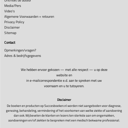
Ontmoet de auteur
Media/Pers
Video's
Algemene Voorwaarden + retouren
Privacy Policy
Disclaimer
Sitemap
Contact
Opmerkingen/vragen?
Adres & bedrijfsgegevens
We hebben ervoor gekozen — met alle respect — u op deze
website en
in e-mailcorrespondentie e.d. aan te spreken met uw
voornaam en u te tutoyeren.
Disclaimer
De boeken en producten op Succesboeken.nl worden niet aangeboden voor diagnose,
genezing, behandeling, vermindering of het voorkomen van welke ziekte of aandoening
dan ook. Wij bevelen de klanten en lezers ten sterkste aan om ongemakken,
aandoeningen en/of ziekten te bespreken met een medisch bekwame professional.