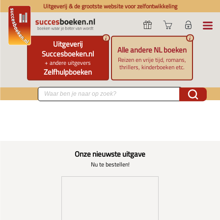
Uitgeverij & de grootste website voor zelfontwikkeling
i
i
Uitgeverij
Alle andere NL boeken
Succesboeken.nl
Reizen en vrije tijd, romans,
+ andere uitgevers
thrillers, kinderboeken etc.
Zelfhulpboeken
Onze nieuwste uitgave
Nu te bestellen!