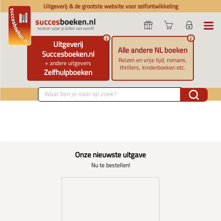
Uitgeverij & de grootste website voor zelfontwikkeling
i
i
Uitgeverij
Alle andere NL boeken
Succesboeken.nl
Reizen en vrije tijd, romans,
+ andere uitgevers
thrillers, kinderboeken etc.
Zelfhulpboeken
Onze nieuwste uitgave
Nu te bestellen!