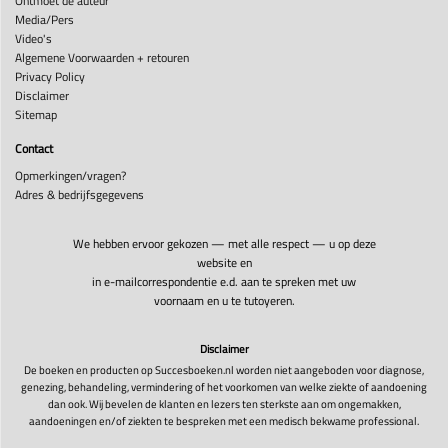
Ontmoet de auteur
Media/Pers
Video's
Algemene Voorwaarden + retouren
Privacy Policy
Disclaimer
Sitemap
Contact
Opmerkingen/vragen?
Adres & bedrijfsgegevens
We hebben ervoor gekozen — met alle respect — u op deze
website en
in e-mailcorrespondentie e.d. aan te spreken met uw
voornaam en u te tutoyeren.
Disclaimer
De boeken en producten op Succesboeken.nl worden niet aangeboden voor diagnose,
genezing, behandeling, vermindering of het voorkomen van welke ziekte of aandoening
dan ook. Wij bevelen de klanten en lezers ten sterkste aan om ongemakken,
aandoeningen en/of ziekten te bespreken met een medisch bekwame professional.