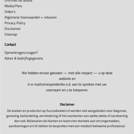
Ontmoet de auteur
Media/Pers
Video's
Algemene Voorwaarden + retouren
Privacy Policy
Disclaimer
Sitemap
Contact
Opmerkingen/vragen?
Adres & bedrijfsgegevens
We hebben ervoor gekozen — met alle respect — u op deze
website en
in e-mailcorrespondentie e.d. aan te spreken met uw
voornaam en u te tutoyeren.
Disclaimer
De boeken en producten op Succesboeken.nl worden niet aangeboden voor diagnose,
genezing, behandeling, vermindering of het voorkomen van welke ziekte of aandoening
dan ook. Wij bevelen de klanten en lezers ten sterkste aan om ongemakken,
aandoeningen en/of ziekten te bespreken met een medisch bekwame professional.