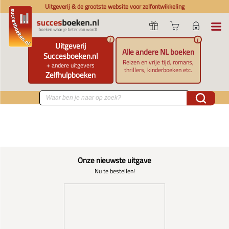
Uitgeverij & de grootste website voor zelfontwikkeling
i
i
Uitgeverij
Alle andere NL boeken
Succesboeken.nl
Reizen en vrije tijd, romans,
+ andere uitgevers
thrillers, kinderboeken etc.
Zelfhulpboeken
Onze nieuwste uitgave
Nu te bestellen!