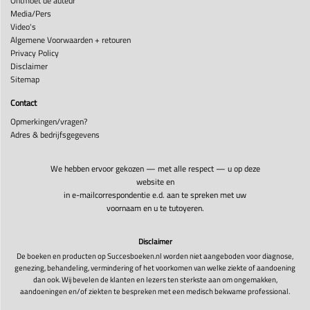
Ontmoet de auteur
Media/Pers
Video's
Algemene Voorwaarden + retouren
Privacy Policy
Disclaimer
Sitemap
Contact
Opmerkingen/vragen?
Adres & bedrijfsgegevens
We hebben ervoor gekozen — met alle respect — u op deze
website en
in e-mailcorrespondentie e.d. aan te spreken met uw
voornaam en u te tutoyeren.
Disclaimer
De boeken en producten op Succesboeken.nl worden niet aangeboden voor diagnose,
genezing, behandeling, vermindering of het voorkomen van welke ziekte of aandoening
dan ook. Wij bevelen de klanten en lezers ten sterkste aan om ongemakken,
aandoeningen en/of ziekten te bespreken met een medisch bekwame professional.