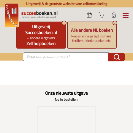
Uitgeverij & de grootste website voor zelfontwikkeling
i
i
Uitgeverij
Alle andere NL boeken
Succesboeken.nl
Reizen en vrije tijd, romans,
+ andere uitgevers
thrillers, kinderboeken etc.
Zelfhulpboeken
Onze nieuwste uitgave
Nu te bestellen!