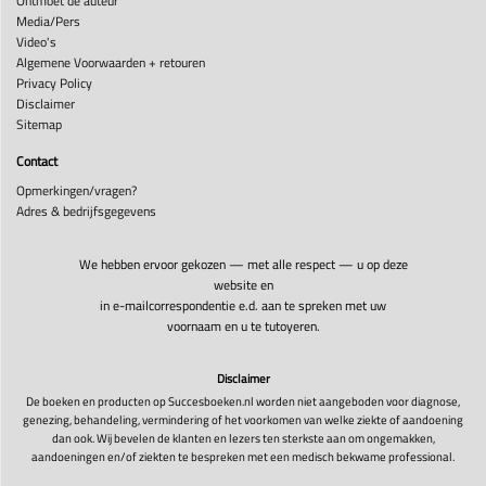
Ontmoet de auteur
Media/Pers
Video's
Algemene Voorwaarden + retouren
Privacy Policy
Disclaimer
Sitemap
Contact
Opmerkingen/vragen?
Adres & bedrijfsgegevens
We hebben ervoor gekozen — met alle respect — u op deze
website en
in e-mailcorrespondentie e.d. aan te spreken met uw
voornaam en u te tutoyeren.
Disclaimer
De boeken en producten op Succesboeken.nl worden niet aangeboden voor diagnose,
genezing, behandeling, vermindering of het voorkomen van welke ziekte of aandoening
dan ook. Wij bevelen de klanten en lezers ten sterkste aan om ongemakken,
aandoeningen en/of ziekten te bespreken met een medisch bekwame professional.