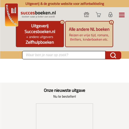
Uitgeverij & de grootste website voor zelfontwikkeling
i
i
Uitgeverij
Alle andere NL boeken
Succesboeken.nl
Reizen en vrije tijd, romans,
+ andere uitgevers
thrillers, kinderboeken etc.
Zelfhulpboeken
Onze nieuwste uitgave
Nu te bestellen!