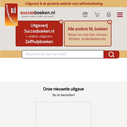
Uitgeverij & de grootste website voor zelfontwikkeling
i
i
Uitgeverij
Alle andere NL boeken
Succesboeken.nl
Reizen en vrije tijd, romans,
+ andere uitgevers
thrillers, kinderboeken etc.
Zelfhulpboeken
Onze nieuwste uitgave
Nu te bestellen!