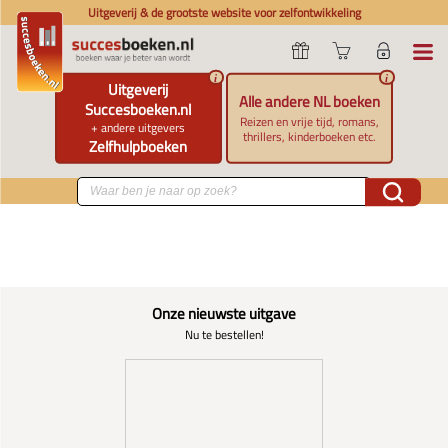
Uitgeverij & de grootste website voor zelfontwikkeling
i
i
Uitgeverij
Alle andere NL boeken
Succesboeken.nl
Reizen en vrije tijd, romans,
+ andere uitgevers
thrillers, kinderboeken etc.
Zelfhulpboeken
Onze nieuwste uitgave
Nu te bestellen!