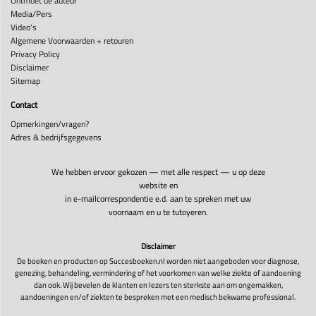
Ontmoet de auteur
Media/Pers
Video's
Algemene Voorwaarden + retouren
Privacy Policy
Disclaimer
Sitemap
Contact
Opmerkingen/vragen?
Adres & bedrijfsgegevens
We hebben ervoor gekozen — met alle respect — u op deze
website en
in e-mailcorrespondentie e.d. aan te spreken met uw
voornaam en u te tutoyeren.
Disclaimer
De boeken en producten op Succesboeken.nl worden niet aangeboden voor diagnose,
genezing, behandeling, vermindering of het voorkomen van welke ziekte of aandoening
dan ook. Wij bevelen de klanten en lezers ten sterkste aan om ongemakken,
aandoeningen en/of ziekten te bespreken met een medisch bekwame professional.