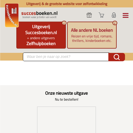
Uitgeverij & de grootste website voor zelfontwikkeling
i
i
Uitgeverij
Alle andere NL boeken
Succesboeken.nl
Reizen en vrije tijd, romans,
+ andere uitgevers
thrillers, kinderboeken etc.
Zelfhulpboeken
Onze nieuwste uitgave
Nu te bestellen!