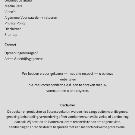
Ontmoet de auteur
Media/Pers
Video's
Algemene Voorwaarden + retouren
Privacy Policy
Disclaimer
Sitemap
Contact
Opmerkingen/vragen?
Adres & bedrijfsgegevens
We hebben ervoor gekozen — met alle respect — u op deze
website en
in e-mailcorrespondentie e.d. aan te spreken met uw
voornaam en u te tutoyeren.
Disclaimer
De boeken en producten op Succesboeken.nl worden niet aangeboden voor diagnose,
genezing, behandeling, vermindering of het voorkomen van welke ziekte of aandoening
dan ook. Wij bevelen de klanten en lezers ten sterkste aan om ongemakken,
aandoeningen en/of ziekten te bespreken met een medisch bekwame professional.