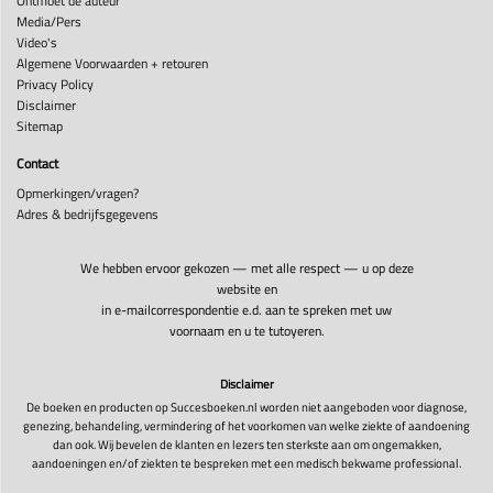
Ontmoet de auteur
Media/Pers
Video's
Algemene Voorwaarden + retouren
Privacy Policy
Disclaimer
Sitemap
Contact
Opmerkingen/vragen?
Adres & bedrijfsgegevens
We hebben ervoor gekozen — met alle respect — u op deze
website en
in e-mailcorrespondentie e.d. aan te spreken met uw
voornaam en u te tutoyeren.
Disclaimer
De boeken en producten op Succesboeken.nl worden niet aangeboden voor diagnose,
genezing, behandeling, vermindering of het voorkomen van welke ziekte of aandoening
dan ook. Wij bevelen de klanten en lezers ten sterkste aan om ongemakken,
aandoeningen en/of ziekten te bespreken met een medisch bekwame professional.