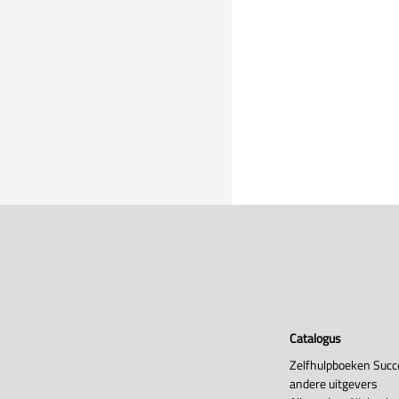
Catalogus
Zelfhulpboeken Succ
andere uitgevers