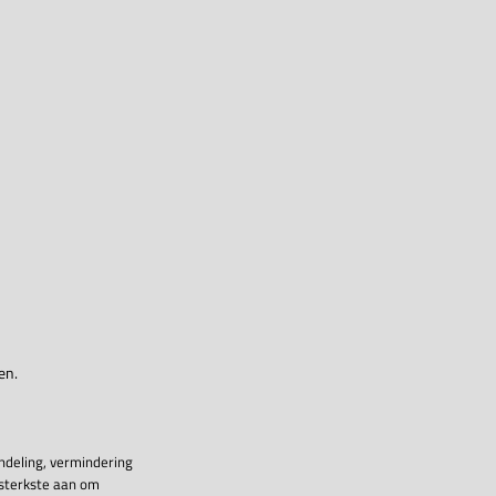
en.
ndeling, vermindering
 sterkste aan om