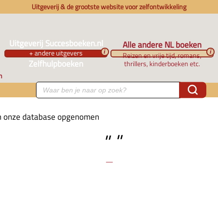
Uitgeverij & de grootste website voor zelfontwikkeling
Uitgeverij Succesboeken.nl
Alle andere NL boeken
+ andere uitgevers
i
i
Reizen en vrije tijd, romans,
Zelfhulpboeken
thrillers, kinderboeken etc.
n
 in onze database opgenomen