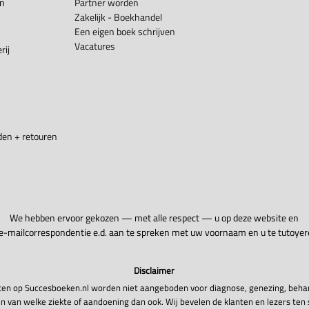
en
Partner worden
Zakelijk - Boekhandel
Een eigen boek schrijven
Vacatures
rij
en + retouren
We hebben ervoor gekozen — met alle respect — u op deze website en
 e-mailcorrespondentie e.d. aan te spreken met uw voornaam en u te tutoyer
Disclaimer
en op Succesboeken.nl worden niet aangeboden voor diagnose, genezing, beha
n van welke ziekte of aandoening dan ook. Wij bevelen de klanten en lezers ten