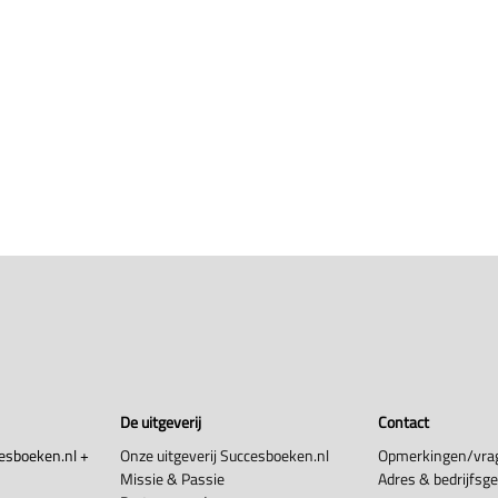
De uitgeverij
Contact
esboeken.nl +
Onze uitgeverij Succesboeken.nl
Opmerkingen/vra
Missie & Passie
Adres & bedrijfsg