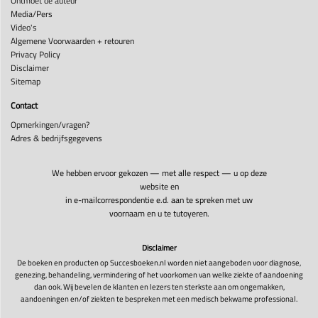
Ontmoet de auteur
Media/Pers
Video's
Algemene Voorwaarden + retouren
Privacy Policy
Disclaimer
Sitemap
Contact
Opmerkingen/vragen?
Adres & bedrijfsgegevens
We hebben ervoor gekozen — met alle respect — u op deze
website en
in e-mailcorrespondentie e.d. aan te spreken met uw
voornaam en u te tutoyeren.
Disclaimer
De boeken en producten op Succesboeken.nl worden niet aangeboden voor diagnose,
genezing, behandeling, vermindering of het voorkomen van welke ziekte of aandoening
dan ook. Wij bevelen de klanten en lezers ten sterkste aan om ongemakken,
aandoeningen en/of ziekten te bespreken met een medisch bekwame professional.