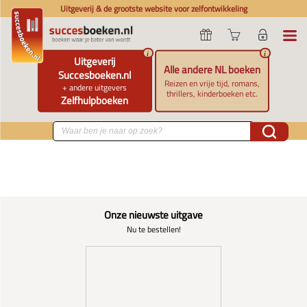
Uitgeverij & de grootste website voor zelfontwikkeling
i
i
Uitgeverij
Alle andere NL boeken
Succesboeken.nl
Reizen en vrije tijd, romans,
+ andere uitgevers
thrillers, kinderboeken etc.
Zelfhulpboeken
Onze nieuwste uitgave
Nu te bestellen!