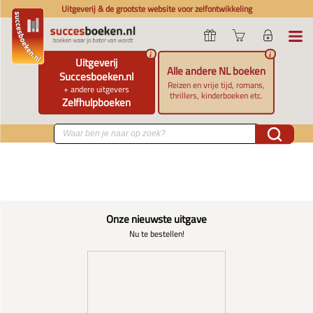
Uitgeverij & de grootste website voor zelfontwikkeling
i
i
Uitgeverij
Alle andere NL boeken
Succesboeken.nl
Reizen en vrije tijd, romans,
+ andere uitgevers
thrillers, kinderboeken etc.
Zelfhulpboeken
Onze nieuwste uitgave
Nu te bestellen!