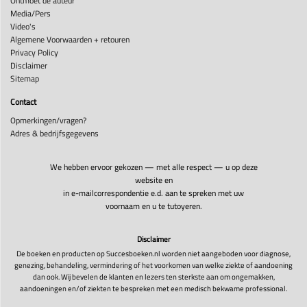
Ontmoet de auteur
Media/Pers
Video's
Algemene Voorwaarden + retouren
Privacy Policy
Disclaimer
Sitemap
Contact
Opmerkingen/vragen?
Adres & bedrijfsgegevens
We hebben ervoor gekozen — met alle respect — u op deze
website en
in e-mailcorrespondentie e.d. aan te spreken met uw
voornaam en u te tutoyeren.
Disclaimer
De boeken en producten op Succesboeken.nl worden niet aangeboden voor diagnose,
genezing, behandeling, vermindering of het voorkomen van welke ziekte of aandoening
dan ook. Wij bevelen de klanten en lezers ten sterkste aan om ongemakken,
aandoeningen en/of ziekten te bespreken met een medisch bekwame professional.