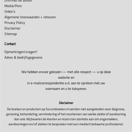
Ontmoet de auteur
Media/Pers
Video's
Algemene Voorwaarden + retouren
Privacy Policy
Disclaimer
Sitemap
Contact
Opmerkingen/vragen?
Adres & bedrijfsgegevens
We hebben ervoor gekozen — met alle respect — u op deze
website en
in e-mailcorrespondentie e.d. aan te spreken met uw
voornaam en u te tutoyeren.
Disclaimer
De boeken en producten op Succesboeken.nl worden niet aangeboden voor diagnose,
genezing, behandeling, vermindering of het voorkomen van welke ziekte of aandoening
dan ook. Wij bevelen de klanten en lezers ten sterkste aan om ongemakken,
aandoeningen en/of ziekten te bespreken met een medisch bekwame professional.