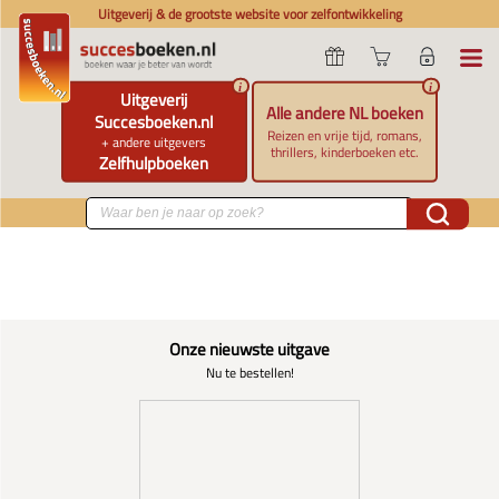
Uitgeverij & de grootste website voor zelfontwikkeling
i
i
Uitgeverij
Alle andere NL boeken
Succesboeken.nl
Reizen en vrije tijd, romans,
+ andere uitgevers
thrillers, kinderboeken etc.
Zelfhulpboeken
Onze nieuwste uitgave
Nu te bestellen!