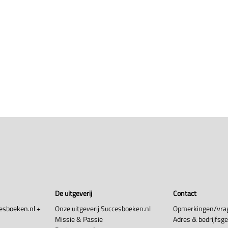
De uitgeverij
Contact
esboeken.nl +
Onze uitgeverij Succesboeken.nl
Opmerkingen/vra
Missie & Passie
Adres & bedrijfsg