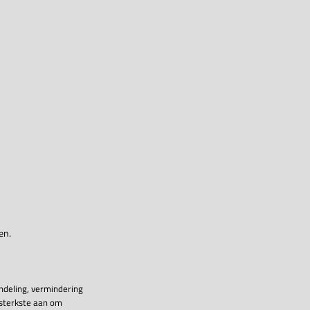
en.
ndeling, vermindering
 sterkste aan om