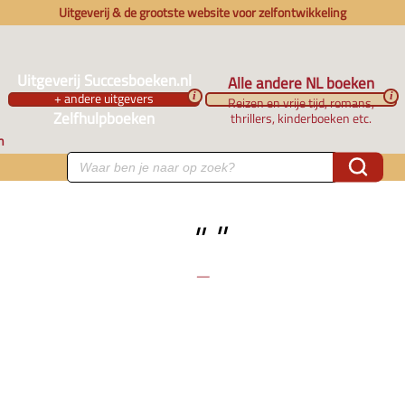
Uitgeverij & de grootste website voor zelfontwikkeling
Uitgeverij Succesboeken.nl
Alle andere NL boeken
+ andere uitgevers
i
i
Reizen en vrije tijd, romans,
Zelfhulpboeken
thrillers, kinderboeken etc.
n