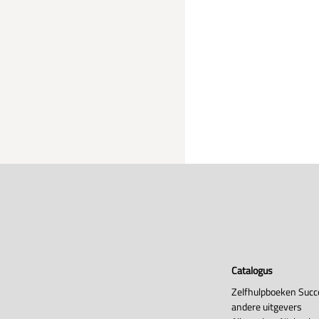
Catalogus
Zelfhulpboeken Succ
andere uitgevers