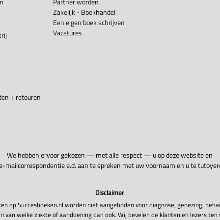
en
Partner worden
Zakelijk - Boekhandel
Een eigen boek schrijven
Vacatures
rij
en + retouren
We hebben ervoor gekozen — met alle respect — u op deze website en
 e-mailcorrespondentie e.d. aan te spreken met uw voornaam en u te tutoyer
Disclaimer
en op Succesboeken.nl worden niet aangeboden voor diagnose, genezing, beha
n van welke ziekte of aandoening dan ook. Wij bevelen de klanten en lezers ten