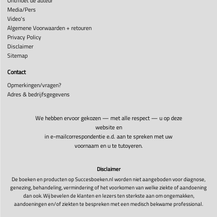
Ontmoet de auteur
Media/Pers
Video's
Algemene Voorwaarden + retouren
Privacy Policy
Disclaimer
Sitemap
Contact
Opmerkingen/vragen?
Adres & bedrijfsgegevens
We hebben ervoor gekozen — met alle respect — u op deze
website en
in e-mailcorrespondentie e.d. aan te spreken met uw
voornaam en u te tutoyeren.
Disclaimer
De boeken en producten op Succesboeken.nl worden niet aangeboden voor diagnose,
genezing, behandeling, vermindering of het voorkomen van welke ziekte of aandoening
dan ook. Wij bevelen de klanten en lezers ten sterkste aan om ongemakken,
aandoeningen en/of ziekten te bespreken met een medisch bekwame professional.