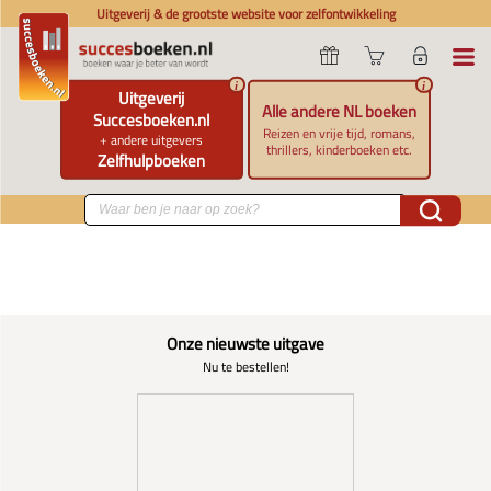
Uitgeverij & de grootste website voor zelfontwikkeling
i
i
Uitgeverij
Alle andere NL boeken
Succesboeken.nl
Reizen en vrije tijd, romans,
+ andere uitgevers
thrillers, kinderboeken etc.
Zelfhulpboeken
Onze nieuwste uitgave
Nu te bestellen!