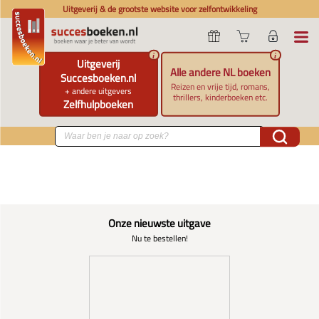
Uitgeverij & de grootste website voor zelfontwikkeling
i
i
Uitgeverij
Alle andere NL boeken
Succesboeken.nl
Reizen en vrije tijd, romans,
+ andere uitgevers
thrillers, kinderboeken etc.
Zelfhulpboeken
Onze nieuwste uitgave
Nu te bestellen!