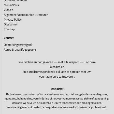
Ontmoet de auteur
Media/Pers
Video's
Algemene Voorwaarden + retouren
Privacy Policy
Disclaimer
Sitemap
Contact
Opmerkingen/vragen?
Adres & bedrijfsgegevens
We hebben ervoor gekozen — met alle respect — u op deze
website en
in e-mailcorrespondentie e.d. aan te spreken met uw
voornaam en u te tutoyeren.
Disclaimer
De boeken en producten op Succesboeken.nl worden niet aangeboden voor diagnose,
genezing, behandeling, vermindering of het voorkomen van welke ziekte of aandoening
dan ook. Wij bevelen de klanten en lezers ten sterkste aan om ongemakken,
aandoeningen en/of ziekten te bespreken met een medisch bekwame professional.