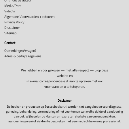
Ontmoet de auteur
Media/Pers
Video's
Algemene Voorwaarden + retouren
Privacy Policy
Disclaimer
Sitemap
Contact
Opmerkingen/vragen?
Adres & bedrijfsgegevens
We hebben ervoor gekozen — met alle respect — u op deze
website en
in e-mailcorrespondentie e.d. aan te spreken met uw
voornaam en u te tutoyeren.
Disclaimer
De boeken en producten op Succesboeken.nl worden niet aangeboden voor diagnose,
genezing, behandeling, vermindering of het voorkomen van welke ziekte of aandoening
dan ook. Wij bevelen de klanten en lezers ten sterkste aan om ongemakken,
aandoeningen en/of ziekten te bespreken met een medisch bekwame professional.