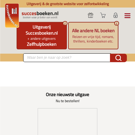
Uitgeverij & de grootste website voor zelfontwikkeling
i
i
Uitgeverij
Alle andere NL boeken
Succesboeken.nl
Reizen en vrije tijd, romans,
+ andere uitgevers
thrillers, kinderboeken etc.
Zelfhulpboeken
Onze nieuwste uitgave
Nu te bestellen!