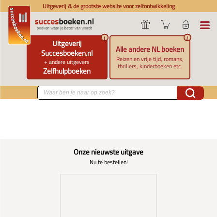
Uitgeverij & de grootste website voor zelfontwikkeling
i
i
Uitgeverij
Alle andere NL boeken
Succesboeken.nl
Reizen en vrije tijd, romans,
+ andere uitgevers
thrillers, kinderboeken etc.
Zelfhulpboeken
Onze nieuwste uitgave
Nu te bestellen!