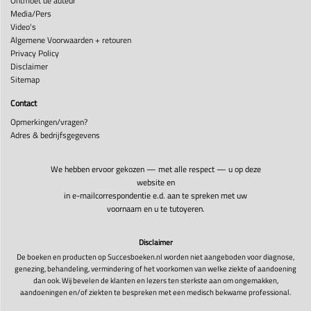
Ontmoet de auteur
Media/Pers
Video's
Algemene Voorwaarden + retouren
Privacy Policy
Disclaimer
Sitemap
Contact
Opmerkingen/vragen?
Adres & bedrijfsgegevens
We hebben ervoor gekozen — met alle respect — u op deze
website en
in e-mailcorrespondentie e.d. aan te spreken met uw
voornaam en u te tutoyeren.
Disclaimer
De boeken en producten op Succesboeken.nl worden niet aangeboden voor diagnose,
genezing, behandeling, vermindering of het voorkomen van welke ziekte of aandoening
dan ook. Wij bevelen de klanten en lezers ten sterkste aan om ongemakken,
aandoeningen en/of ziekten te bespreken met een medisch bekwame professional.