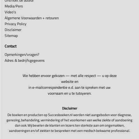
Ontmoet de auteur
Media/Pers
Video's
Algemene Voorwaarden + retouren
Privacy Policy
Disclaimer
Sitemap
Contact
Opmerkingen/vragen?
Adres & bedrijfsgegevens
We hebben ervoor gekozen — met alle respect — u op deze
website en
in e-mailcorrespondentie e.d. aan te spreken met uw
voornaam en u te tutoyeren.
Disclaimer
De boeken en producten op Succesboeken.nl worden niet aangeboden voor diagnose,
genezing, behandeling, vermindering of het voorkomen van welke ziekte of aandoening
dan ook. Wij bevelen de klanten en lezers ten sterkste aan om ongemakken,
aandoeningen en/of ziekten te bespreken met een medisch bekwame professional.