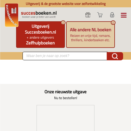
Uitgeverij & de grootste website voor zelfontwikkeling
i
i
Uitgeverij
Alle andere NL boeken
Succesboeken.nl
Reizen en vrije tijd, romans,
+ andere uitgevers
thrillers, kinderboeken etc.
Zelfhulpboeken
Onze nieuwste uitgave
Nu te bestellen!