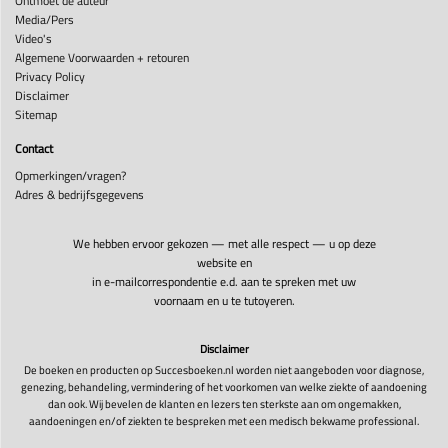
Ontmoet de auteur
Media/Pers
Video's
Algemene Voorwaarden + retouren
Privacy Policy
Disclaimer
Sitemap
Contact
Opmerkingen/vragen?
Adres & bedrijfsgegevens
We hebben ervoor gekozen — met alle respect — u op deze
website en
in e-mailcorrespondentie e.d. aan te spreken met uw
voornaam en u te tutoyeren.
Disclaimer
De boeken en producten op Succesboeken.nl worden niet aangeboden voor diagnose,
genezing, behandeling, vermindering of het voorkomen van welke ziekte of aandoening
dan ook. Wij bevelen de klanten en lezers ten sterkste aan om ongemakken,
aandoeningen en/of ziekten te bespreken met een medisch bekwame professional.