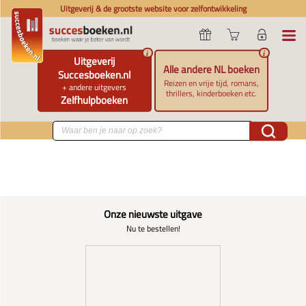
Uitgeverij & de grootste website voor zelfontwikkeling
i
i
Uitgeverij
Alle andere NL boeken
Succesboeken.nl
Reizen en vrije tijd, romans,
+ andere uitgevers
thrillers, kinderboeken etc.
Zelfhulpboeken
Onze nieuwste uitgave
Nu te bestellen!