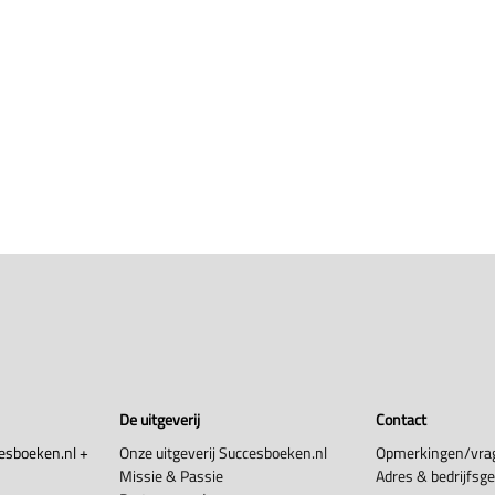
De uitgeverij
Contact
esboeken.nl +
Onze uitgeverij Succesboeken.nl
Opmerkingen/vra
Missie & Passie
Adres & bedrijfsg