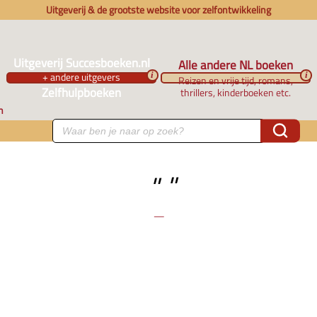
Uitgeverij & de grootste website voor zelfontwikkeling
Uitgeverij Succesboeken.nl
Alle andere NL boeken
+ andere uitgevers
i
i
Reizen en vrije tijd, romans,
Zelfhulpboeken
thrillers, kinderboeken etc.
n