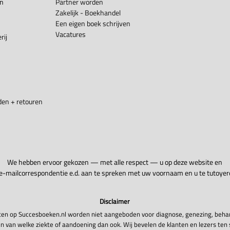
en
Partner worden
Zakelijk - Boekhandel
Een eigen boek schrijven
Vacatures
rij
en + retouren
We hebben ervoor gekozen — met alle respect — u op deze website en
 e-mailcorrespondentie e.d. aan te spreken met uw voornaam en u te tutoyer
Disclaimer
en op Succesboeken.nl worden niet aangeboden voor diagnose, genezing, beha
n van welke ziekte of aandoening dan ook. Wij bevelen de klanten en lezers ten