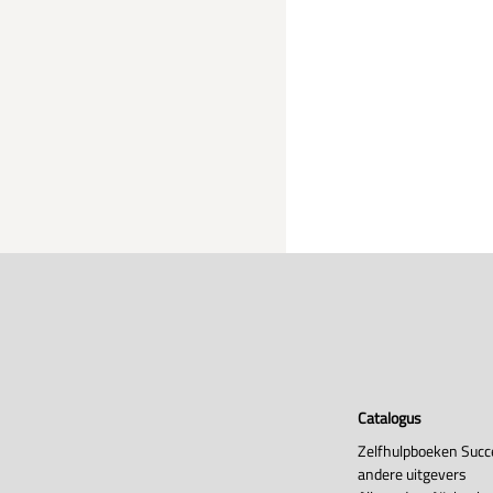
Catalogus
Zelfhulpboeken Succ
andere uitgevers