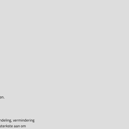
en.
ndeling, vermindering
 sterkste aan om