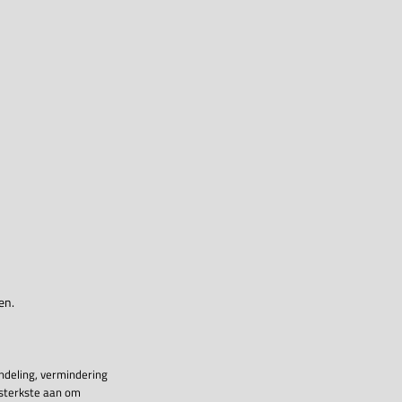
en.
ndeling, vermindering
 sterkste aan om