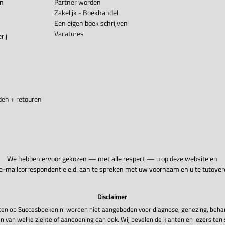
en
Partner worden
Zakelijk - Boekhandel
Een eigen boek schrijven
Vacatures
rij
en + retouren
We hebben ervoor gekozen — met alle respect — u op deze website en
 e-mailcorrespondentie e.d. aan te spreken met uw voornaam en u te tutoyer
Disclaimer
en op Succesboeken.nl worden niet aangeboden voor diagnose, genezing, beha
n van welke ziekte of aandoening dan ook. Wij bevelen de klanten en lezers ten