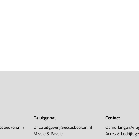
De uitgeverij
Contact
esboeken.nl +
Onze uitgeverij Succesboeken.nl
Opmerkingen/vra
Missie & Passie
Adres & bedrijfsg