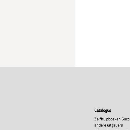
Catalogus
Zelfhulpboeken Succ
andere uitgevers