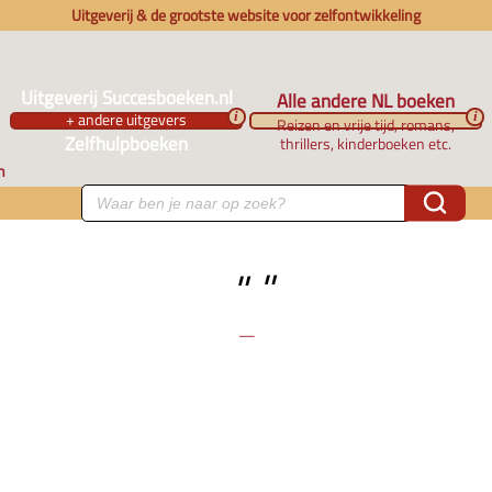
Uitgeverij & de grootste website voor zelfontwikkeling
Uitgeverij Succesboeken.nl
Alle andere NL boeken
+ andere uitgevers
i
i
Reizen en vrije tijd, romans,
Zelfhulpboeken
thrillers, kinderboeken etc.
n