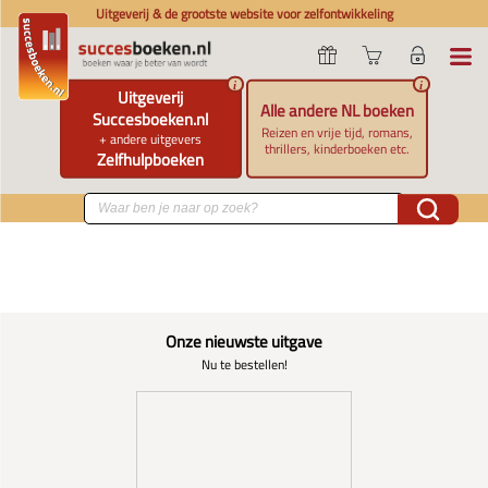
Uitgeverij & de grootste website voor zelfontwikkeling
i
i
Uitgeverij
Alle andere NL boeken
Succesboeken.nl
Reizen en vrije tijd, romans,
+ andere uitgevers
thrillers, kinderboeken etc.
Zelfhulpboeken
Onze nieuwste uitgave
Nu te bestellen!