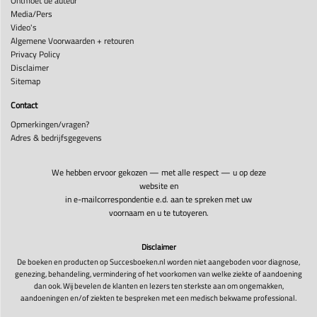
Ontmoet de auteur
Media/Pers
Video's
Algemene Voorwaarden + retouren
Privacy Policy
Disclaimer
Sitemap
Contact
Opmerkingen/vragen?
Adres & bedrijfsgegevens
We hebben ervoor gekozen — met alle respect — u op deze
website en
in e-mailcorrespondentie e.d. aan te spreken met uw
voornaam en u te tutoyeren.
Disclaimer
De boeken en producten op Succesboeken.nl worden niet aangeboden voor diagnose,
genezing, behandeling, vermindering of het voorkomen van welke ziekte of aandoening
dan ook. Wij bevelen de klanten en lezers ten sterkste aan om ongemakken,
aandoeningen en/of ziekten te bespreken met een medisch bekwame professional.