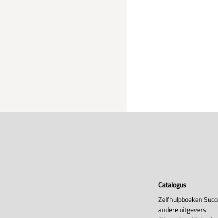
Catalogus
Zelfhulpboeken Succ
andere uitgevers