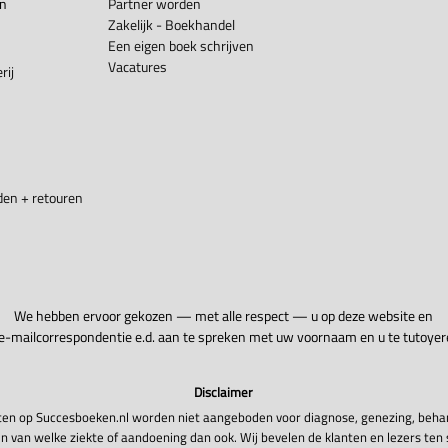
en
Partner worden
Zakelijk - Boekhandel
Een eigen boek schrijven
Vacatures
rij
en + retouren
We hebben ervoor gekozen — met alle respect — u op deze website en
 e-mailcorrespondentie e.d. aan te spreken met uw voornaam en u te tutoyer
Disclaimer
en op Succesboeken.nl worden niet aangeboden voor diagnose, genezing, beha
n van welke ziekte of aandoening dan ook. Wij bevelen de klanten en lezers ten