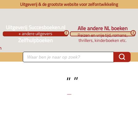
Uitgeverij & de grootste website voor zelfontwikkeling
Uitgeverij Succesboeken.nl
Alle andere NL boeken
+ andere uitgevers
i
i
Reizen en vrije tijd, romans,
Zelfhulpboeken
thrillers, kinderboeken etc.
n