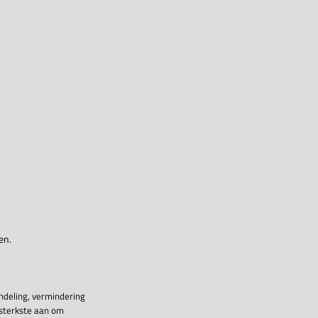
en.
ndeling, vermindering
 sterkste aan om