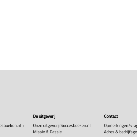
De uitgeverij
Contact
esboeken.nl +
Onze uitgeverij Succesboeken.nl
Opmerkingen/vra
Missie & Passie
Adres & bedrijfsg