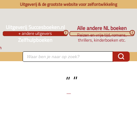
Uitgeverij & de grootste website voor zelfontwikkeling
Uitgeverij Succesboeken.nl
Alle andere NL boeken
+ andere uitgevers
i
i
Reizen en vrije tijd, romans,
Zelfhulpboeken
thrillers, kinderboeken etc.
n