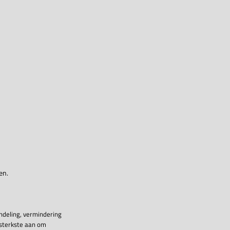
en.
ndeling, vermindering
 sterkste aan om