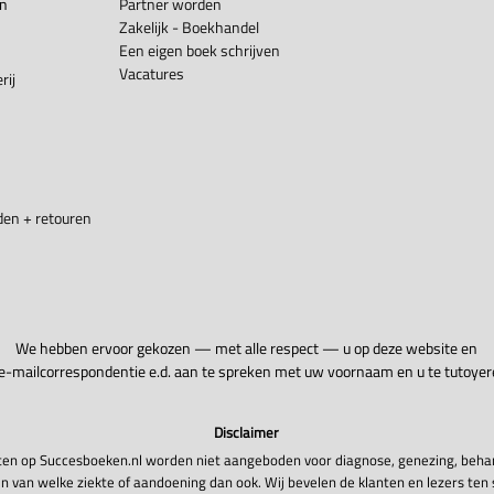
en
Partner worden
Zakelijk - Boekhandel
Een eigen boek schrijven
Vacatures
rij
en + retouren
We hebben ervoor gekozen — met alle respect — u op deze website en
 e-mailcorrespondentie e.d. aan te spreken met uw voornaam en u te tutoyer
Disclaimer
en op Succesboeken.nl worden niet aangeboden voor diagnose, genezing, beha
n van welke ziekte of aandoening dan ook. Wij bevelen de klanten en lezers ten