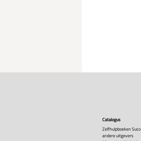
Catalogus
Zelfhulpboeken Succ
andere uitgevers