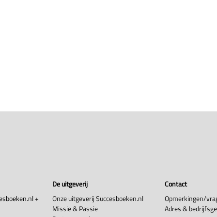
De uitgeverij
Contact
esboeken.nl +
Onze uitgeverij Succesboeken.nl
Opmerkingen/vra
Missie & Passie
Adres & bedrijfsg