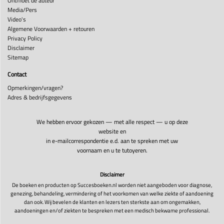
Ontmoet de auteur
Media/Pers
Video's
Algemene Voorwaarden + retouren
Privacy Policy
Disclaimer
Sitemap
Contact
Opmerkingen/vragen?
Adres & bedrijfsgegevens
We hebben ervoor gekozen — met alle respect — u op deze
website en
in e-mailcorrespondentie e.d. aan te spreken met uw
voornaam en u te tutoyeren.
Disclaimer
De boeken en producten op Succesboeken.nl worden niet aangeboden voor diagnose,
genezing, behandeling, vermindering of het voorkomen van welke ziekte of aandoening
dan ook. Wij bevelen de klanten en lezers ten sterkste aan om ongemakken,
aandoeningen en/of ziekten te bespreken met een medisch bekwame professional.