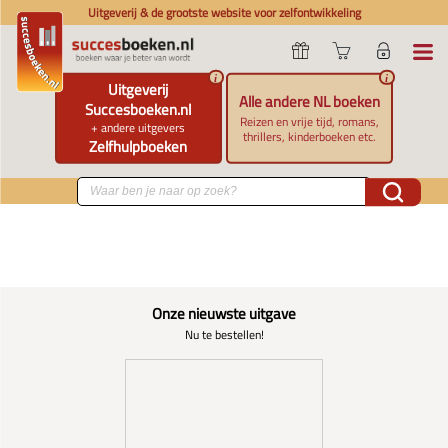
Uitgeverij & de grootste website voor zelfontwikkeling
i
i
Uitgeverij
Alle andere NL boeken
Succesboeken.nl
Reizen en vrije tijd, romans,
+ andere uitgevers
thrillers, kinderboeken etc.
Zelfhulpboeken
Onze nieuwste uitgave
Nu te bestellen!