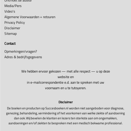
Ontmoet de auteur
Media/Pers
Video's
Algemene Voorwaarden + retouren
Privacy Policy
Disclaimer
Sitemap
Contact
Opmerkingen/vragen?
Adres & bedrijfsgegevens
We hebben ervoor gekozen — met alle respect — u op deze
website en
in e-mailcorrespondentie e.d. aan te spreken met uw
voornaam en u te tutoyeren.
Disclaimer
De boeken en producten op Succesboeken.nl worden niet aangeboden voor diagnose,
genezing, behandeling, vermindering of het voorkomen van welke ziekte of aandoening
dan ook. Wij bevelen de klanten en lezers ten sterkste aan om ongemakken,
aandoeningen en/of ziekten te bespreken met een medisch bekwame professional.