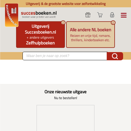
Uitgeverij & de grootste website voor zelfontwikkeling
i
i
Uitgeverij
Alle andere NL boeken
Succesboeken.nl
Reizen en vrije tijd, romans,
+ andere uitgevers
thrillers, kinderboeken etc.
Zelfhulpboeken
Onze nieuwste uitgave
Nu te bestellen!