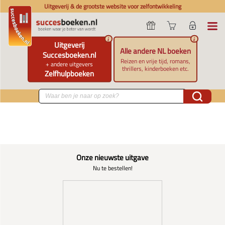
Uitgeverij & de grootste website voor zelfontwikkeling
i
i
Uitgeverij
Alle andere NL boeken
Succesboeken.nl
Reizen en vrije tijd, romans,
+ andere uitgevers
thrillers, kinderboeken etc.
Zelfhulpboeken
Onze nieuwste uitgave
Nu te bestellen!