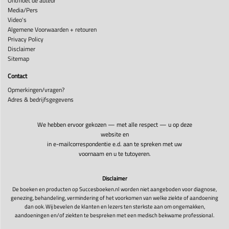
Ontmoet de auteur
Media/Pers
Video's
Algemene Voorwaarden + retouren
Privacy Policy
Disclaimer
Sitemap
Contact
Opmerkingen/vragen?
Adres & bedrijfsgegevens
We hebben ervoor gekozen — met alle respect — u op deze
website en
in e-mailcorrespondentie e.d. aan te spreken met uw
voornaam en u te tutoyeren.
Disclaimer
De boeken en producten op Succesboeken.nl worden niet aangeboden voor diagnose,
genezing, behandeling, vermindering of het voorkomen van welke ziekte of aandoening
dan ook. Wij bevelen de klanten en lezers ten sterkste aan om ongemakken,
aandoeningen en/of ziekten te bespreken met een medisch bekwame professional.