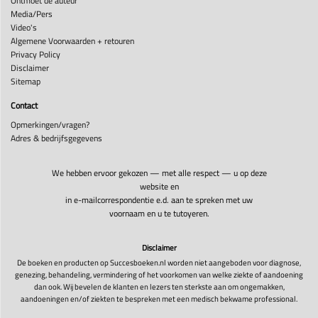
Ontmoet de auteur
Media/Pers
Video's
Algemene Voorwaarden + retouren
Privacy Policy
Disclaimer
Sitemap
Contact
Opmerkingen/vragen?
Adres & bedrijfsgegevens
We hebben ervoor gekozen — met alle respect — u op deze
website en
in e-mailcorrespondentie e.d. aan te spreken met uw
voornaam en u te tutoyeren.
Disclaimer
De boeken en producten op Succesboeken.nl worden niet aangeboden voor diagnose,
genezing, behandeling, vermindering of het voorkomen van welke ziekte of aandoening
dan ook. Wij bevelen de klanten en lezers ten sterkste aan om ongemakken,
aandoeningen en/of ziekten te bespreken met een medisch bekwame professional.