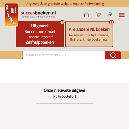
Uitgeverij & de grootste website voor zelfontwikkeling
i
i
Uitgeverij
Alle andere NL boeken
Succesboeken.nl
Reizen en vrije tijd, romans,
+ andere uitgevers
thrillers, kinderboeken etc.
Zelfhulpboeken
Onze nieuwste uitgave
Nu te bestellen!