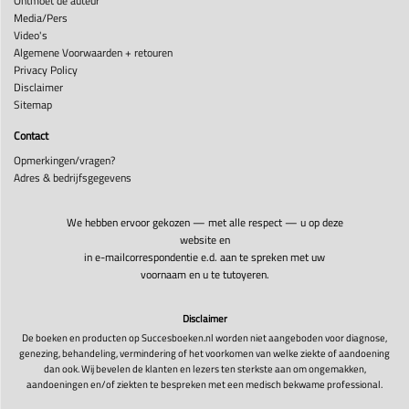
Ontmoet de auteur
Media/Pers
Video's
Algemene Voorwaarden + retouren
Privacy Policy
Disclaimer
Sitemap
Contact
Opmerkingen/vragen?
Adres & bedrijfsgegevens
We hebben ervoor gekozen — met alle respect — u op deze
website en
in e-mailcorrespondentie e.d. aan te spreken met uw
voornaam en u te tutoyeren.
Disclaimer
De boeken en producten op Succesboeken.nl worden niet aangeboden voor diagnose,
genezing, behandeling, vermindering of het voorkomen van welke ziekte of aandoening
dan ook. Wij bevelen de klanten en lezers ten sterkste aan om ongemakken,
aandoeningen en/of ziekten te bespreken met een medisch bekwame professional.