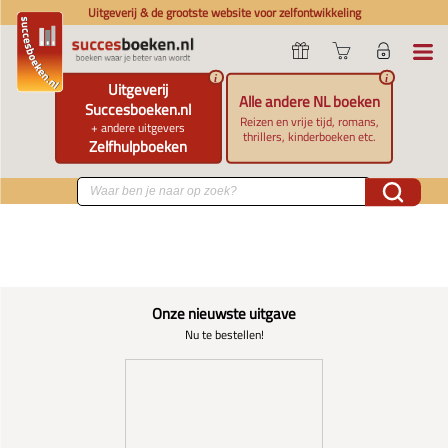
Uitgeverij & de grootste website voor zelfontwikkeling
i
i
Uitgeverij
Alle andere NL boeken
Succesboeken.nl
Reizen en vrije tijd, romans,
+ andere uitgevers
thrillers, kinderboeken etc.
Zelfhulpboeken
Onze nieuwste uitgave
Nu te bestellen!