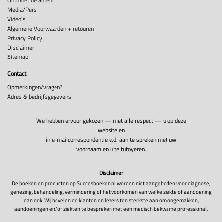
Ontmoet de auteur
Media/Pers
Video's
Algemene Voorwaarden + retouren
Privacy Policy
Disclaimer
Sitemap
Contact
Opmerkingen/vragen?
Adres & bedrijfsgegevens
We hebben ervoor gekozen — met alle respect — u op deze
website en
in e-mailcorrespondentie e.d. aan te spreken met uw
voornaam en u te tutoyeren.
Disclaimer
De boeken en producten op Succesboeken.nl worden niet aangeboden voor diagnose,
genezing, behandeling, vermindering of het voorkomen van welke ziekte of aandoening
dan ook. Wij bevelen de klanten en lezers ten sterkste aan om ongemakken,
aandoeningen en/of ziekten te bespreken met een medisch bekwame professional.