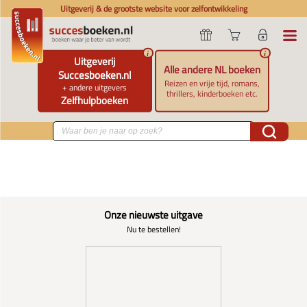
Uitgeverij & de grootste website voor zelfontwikkeling
i
i
Uitgeverij
Alle andere NL boeken
Succesboeken.nl
Reizen en vrije tijd, romans,
+ andere uitgevers
thrillers, kinderboeken etc.
Zelfhulpboeken
Onze nieuwste uitgave
Nu te bestellen!