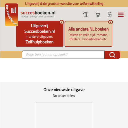
Uitgeverij & de grootste website voor zelfontwikkeling
i
i
Uitgeverij
Alle andere NL boeken
Succesboeken.nl
Reizen en vrije tijd, romans,
+ andere uitgevers
thrillers, kinderboeken etc.
Zelfhulpboeken
Onze nieuwste uitgave
Nu te bestellen!