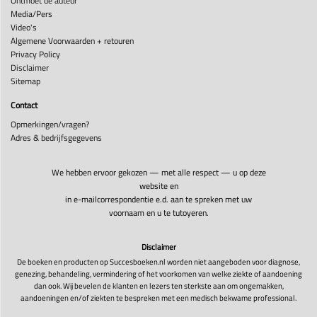
Ontmoet de auteur
Media/Pers
Video's
Algemene Voorwaarden + retouren
Privacy Policy
Disclaimer
Sitemap
Contact
Opmerkingen/vragen?
Adres & bedrijfsgegevens
We hebben ervoor gekozen — met alle respect — u op deze
website en
in e-mailcorrespondentie e.d. aan te spreken met uw
voornaam en u te tutoyeren.
Disclaimer
De boeken en producten op Succesboeken.nl worden niet aangeboden voor diagnose,
genezing, behandeling, vermindering of het voorkomen van welke ziekte of aandoening
dan ook. Wij bevelen de klanten en lezers ten sterkste aan om ongemakken,
aandoeningen en/of ziekten te bespreken met een medisch bekwame professional.