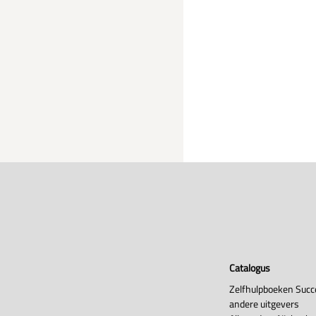
Catalogus
Zelfhulpboeken Succ
andere uitgevers