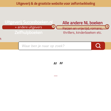
Uitgeverij & de grootste website voor zelfontwikkeling
Uitgeverij Succesboeken.nl
Alle andere NL boeken
+ andere uitgevers
i
i
Reizen en vrije tijd, romans,
Zelfhulpboeken
thrillers, kinderboeken etc.
n