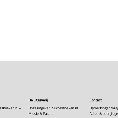
De uitgeverij
Contact
esboeken.nl +
Onze uitgeverij Succesboeken.nl
Opmerkingen/vra
Missie & Passie
Adres & bedrijfsg