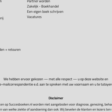
en
Partner worden
Zakelijk - Boekhandel
Een eigen boek schrijven
Vacatures
rij
en + retouren
We hebben ervoor gekozen — met alle respect — u op deze website en
 e-mailcorrespondentie e.d. aan te spreken met uw voornaam en u te tutoyer
Disclaimer
en op Succesboeken.nl worden niet aangeboden voor diagnose, genezing, beha
n van welke ziekte of aandoening dan ook. Wij bevelen de klanten en lezers ten