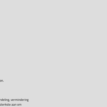
en.
ndeling, vermindering
 sterkste aan om