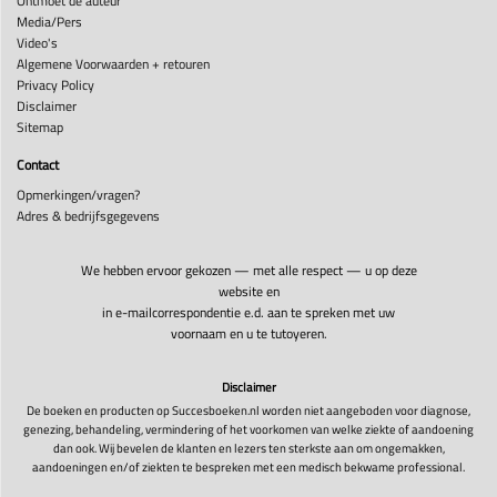
Ontmoet de auteur
Media/Pers
Video's
Algemene Voorwaarden + retouren
Privacy Policy
Disclaimer
Sitemap
Contact
Opmerkingen/vragen?
Adres & bedrijfsgegevens
We hebben ervoor gekozen — met alle respect — u op deze
website en
in e-mailcorrespondentie e.d. aan te spreken met uw
voornaam en u te tutoyeren.
Disclaimer
De boeken en producten op Succesboeken.nl worden niet aangeboden voor diagnose,
genezing, behandeling, vermindering of het voorkomen van welke ziekte of aandoening
dan ook. Wij bevelen de klanten en lezers ten sterkste aan om ongemakken,
aandoeningen en/of ziekten te bespreken met een medisch bekwame professional.