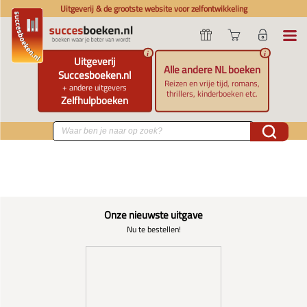
Uitgeverij & de grootste website voor zelfontwikkeling
i
i
Uitgeverij
Alle andere NL boeken
Succesboeken.nl
Reizen en vrije tijd, romans,
+ andere uitgevers
thrillers, kinderboeken etc.
Zelfhulpboeken
Onze nieuwste uitgave
Nu te bestellen!