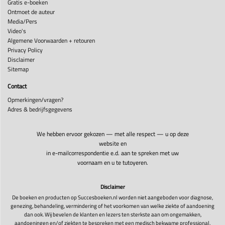
Gratis e-boeken
Ontmoet de auteur
Media/Pers
Video's
Algemene Voorwaarden + retouren
Privacy Policy
Disclaimer
Sitemap
Contact
Opmerkingen/vragen?
Adres & bedrijfsgegevens
We hebben ervoor gekozen — met alle respect — u op deze
website en
in e-mailcorrespondentie e.d. aan te spreken met uw
voornaam en u te tutoyeren.
Disclaimer
De boeken en producten op Succesboeken.nl worden niet aangeboden voor diagnose,
genezing, behandeling, vermindering of het voorkomen van welke ziekte of aandoening
dan ook. Wij bevelen de klanten en lezers ten sterkste aan om ongemakken,
aandoeningen en/of ziekten te bespreken met een medisch bekwame professional.