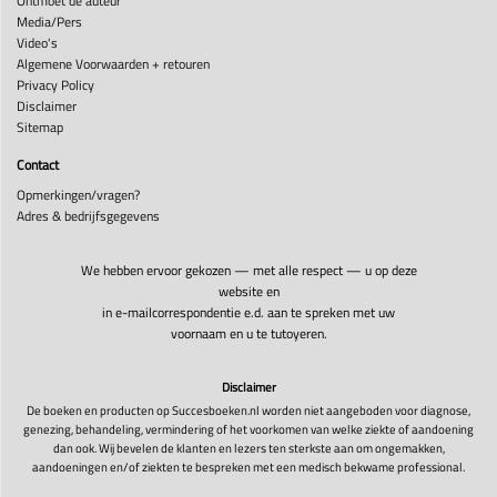
Ontmoet de auteur
Media/Pers
Video's
Algemene Voorwaarden + retouren
Privacy Policy
Disclaimer
Sitemap
Contact
Opmerkingen/vragen?
Adres & bedrijfsgegevens
We hebben ervoor gekozen — met alle respect — u op deze
website en
in e-mailcorrespondentie e.d. aan te spreken met uw
voornaam en u te tutoyeren.
Disclaimer
De boeken en producten op Succesboeken.nl worden niet aangeboden voor diagnose,
genezing, behandeling, vermindering of het voorkomen van welke ziekte of aandoening
dan ook. Wij bevelen de klanten en lezers ten sterkste aan om ongemakken,
aandoeningen en/of ziekten te bespreken met een medisch bekwame professional.