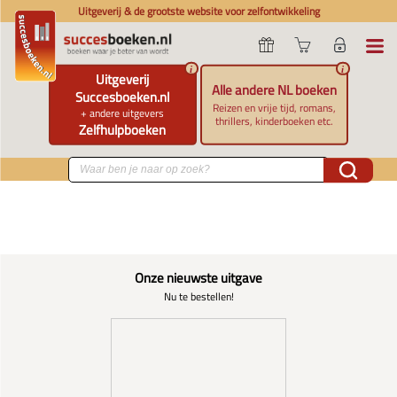
Uitgeverij & de grootste website voor zelfontwikkeling
i
i
Uitgeverij
Alle andere NL boeken
Succesboeken.nl
Reizen en vrije tijd, romans,
+ andere uitgevers
thrillers, kinderboeken etc.
Zelfhulpboeken
Onze nieuwste uitgave
Nu te bestellen!