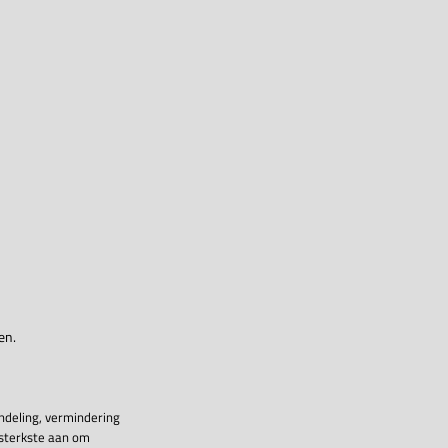
en.
ndeling, vermindering
 sterkste aan om