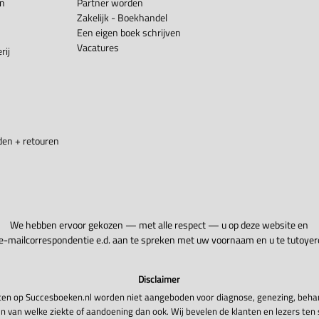
en
Partner worden
Zakelijk - Boekhandel
Een eigen boek schrijven
Vacatures
rij
en + retouren
We hebben ervoor gekozen — met alle respect — u op deze website en
 e-mailcorrespondentie e.d. aan te spreken met uw voornaam en u te tutoyer
Disclaimer
en op Succesboeken.nl worden niet aangeboden voor diagnose, genezing, beha
n van welke ziekte of aandoening dan ook. Wij bevelen de klanten en lezers ten