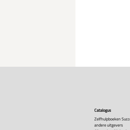
Catalogus
Zelfhulpboeken Succ
andere uitgevers