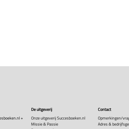
De uitgeverij
Contact
esboeken.nl +
Onze uitgeverij Succesboeken.nl
Opmerkingen/vra
Missie & Passie
Adres & bedrijfsg