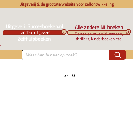
Uitgeverij & de grootste website voor zelfontwikkeling
Uitgeverij Succesboeken.nl
Alle andere NL boeken
+ andere uitgevers
i
i
Reizen en vrije tijd, romans,
Zelfhulpboeken
thrillers, kinderboeken etc.
n