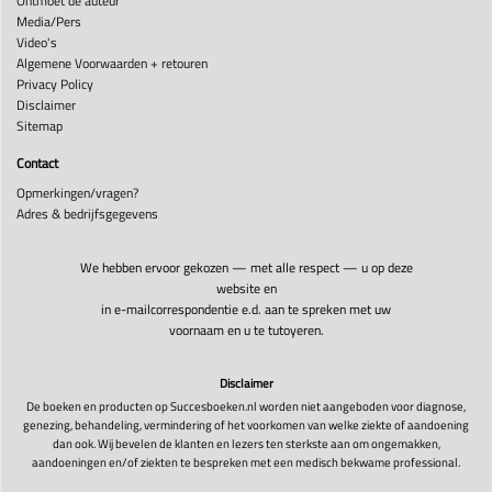
Ontmoet de auteur
Media/Pers
Video's
Algemene Voorwaarden + retouren
Privacy Policy
Disclaimer
Sitemap
Contact
Opmerkingen/vragen?
Adres & bedrijfsgegevens
We hebben ervoor gekozen — met alle respect — u op deze
website en
in e-mailcorrespondentie e.d. aan te spreken met uw
voornaam en u te tutoyeren.
Disclaimer
De boeken en producten op Succesboeken.nl worden niet aangeboden voor diagnose,
genezing, behandeling, vermindering of het voorkomen van welke ziekte of aandoening
dan ook. Wij bevelen de klanten en lezers ten sterkste aan om ongemakken,
aandoeningen en/of ziekten te bespreken met een medisch bekwame professional.