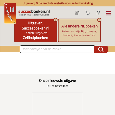
Uitgeverij & de grootste website voor zelfontwikkeling
i
i
Uitgeverij
Alle andere NL boeken
Succesboeken.nl
Reizen en vrije tijd, romans,
+ andere uitgevers
thrillers, kinderboeken etc.
Zelfhulpboeken
Onze nieuwste uitgave
Nu te bestellen!