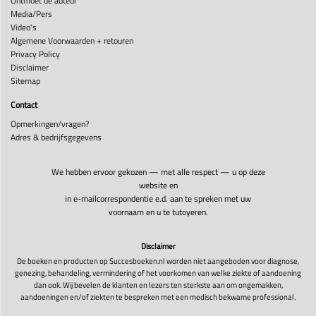
Ontmoet de auteur
Media/Pers
Video's
Algemene Voorwaarden + retouren
Privacy Policy
Disclaimer
Sitemap
Contact
Opmerkingen/vragen?
Adres & bedrijfsgegevens
We hebben ervoor gekozen — met alle respect — u op deze
website en
in e-mailcorrespondentie e.d. aan te spreken met uw
voornaam en u te tutoyeren.
Disclaimer
De boeken en producten op Succesboeken.nl worden niet aangeboden voor diagnose,
genezing, behandeling, vermindering of het voorkomen van welke ziekte of aandoening
dan ook. Wij bevelen de klanten en lezers ten sterkste aan om ongemakken,
aandoeningen en/of ziekten te bespreken met een medisch bekwame professional.