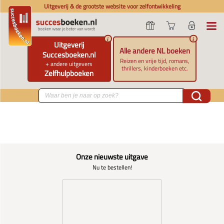
Uitgeverij & de grootste website voor zelfontwikkeling
i
i
Uitgeverij
Alle andere NL boeken
Succesboeken.nl
Reizen en vrije tijd, romans,
+ andere uitgevers
thrillers, kinderboeken etc.
Zelfhulpboeken
Onze nieuwste uitgave
Nu te bestellen!