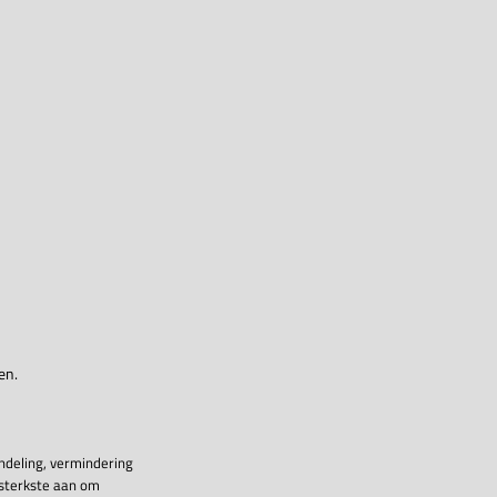
en.
ndeling, vermindering
 sterkste aan om