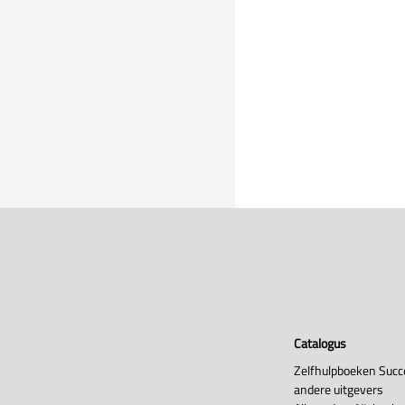
Catalogus
Zelfhulpboeken Succ
andere uitgevers