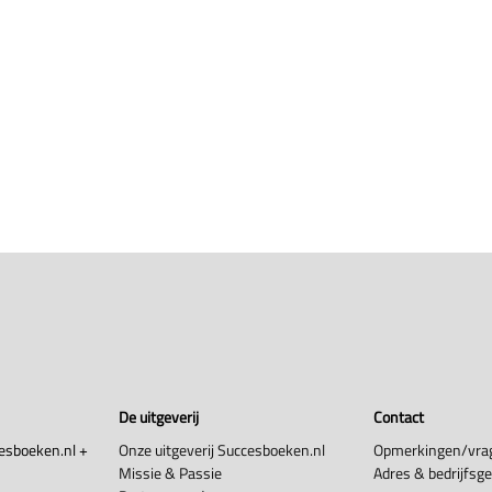
De uitgeverij
Contact
esboeken.nl +
Onze uitgeverij Succesboeken.nl
Opmerkingen/vra
Missie & Passie
Adres & bedrijfsg