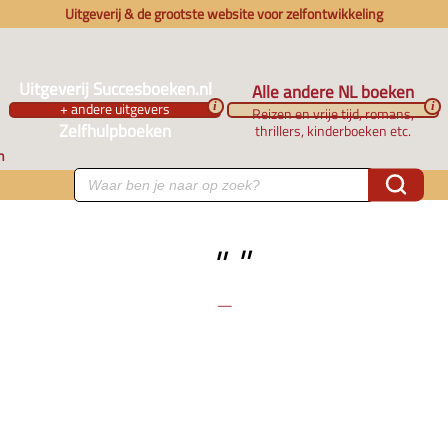
Uitgeverij & de grootste website voor zelfontwikkeling
Uitgeverij Succesboeken.nl
Alle andere NL boeken
+ andere uitgevers
i
i
Reizen en vrije tijd, romans,
Zelfhulpboeken
thrillers, kinderboeken etc.
n