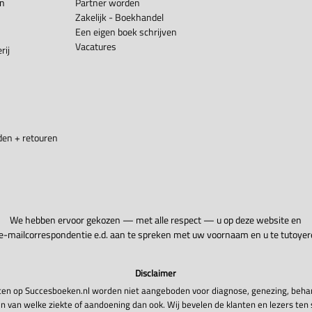
en
Partner worden
Zakelijk - Boekhandel
Een eigen boek schrijven
Vacatures
rij
en + retouren
We hebben ervoor gekozen — met alle respect — u op deze website en
 e-mailcorrespondentie e.d. aan te spreken met uw voornaam en u te tutoyer
Disclaimer
en op Succesboeken.nl worden niet aangeboden voor diagnose, genezing, beha
n van welke ziekte of aandoening dan ook. Wij bevelen de klanten en lezers ten