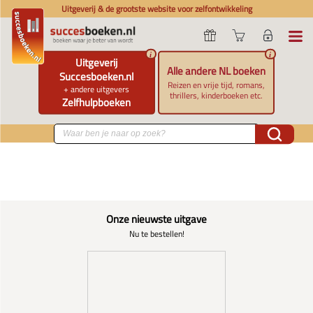
Uitgeverij & de grootste website voor zelfontwikkeling
i
i
Uitgeverij
Alle andere NL boeken
Succesboeken.nl
Reizen en vrije tijd, romans,
+ andere uitgevers
thrillers, kinderboeken etc.
Zelfhulpboeken
Onze nieuwste uitgave
Nu te bestellen!