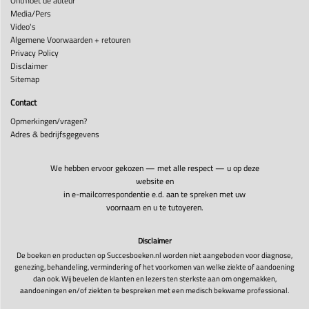
Ontmoet de auteur
Media/Pers
Video's
Algemene Voorwaarden + retouren
Privacy Policy
Disclaimer
Sitemap
Contact
Opmerkingen/vragen?
Adres & bedrijfsgegevens
We hebben ervoor gekozen — met alle respect — u op deze
website en
in e-mailcorrespondentie e.d. aan te spreken met uw
voornaam en u te tutoyeren.
Disclaimer
De boeken en producten op Succesboeken.nl worden niet aangeboden voor diagnose,
genezing, behandeling, vermindering of het voorkomen van welke ziekte of aandoening
dan ook. Wij bevelen de klanten en lezers ten sterkste aan om ongemakken,
aandoeningen en/of ziekten te bespreken met een medisch bekwame professional.