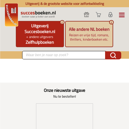
Uitgeverij & de grootste website voor zelfontwikkeling
i
i
Uitgeverij
Alle andere NL boeken
Succesboeken.nl
Reizen en vrije tijd, romans,
+ andere uitgevers
thrillers, kinderboeken etc.
Zelfhulpboeken
Onze nieuwste uitgave
Nu te bestellen!