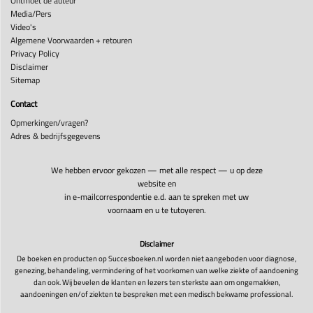
Ontmoet de auteur
Media/Pers
Video's
Algemene Voorwaarden + retouren
Privacy Policy
Disclaimer
Sitemap
Contact
Opmerkingen/vragen?
Adres & bedrijfsgegevens
We hebben ervoor gekozen — met alle respect — u op deze
website en
in e-mailcorrespondentie e.d. aan te spreken met uw
voornaam en u te tutoyeren.
Disclaimer
De boeken en producten op Succesboeken.nl worden niet aangeboden voor diagnose,
genezing, behandeling, vermindering of het voorkomen van welke ziekte of aandoening
dan ook. Wij bevelen de klanten en lezers ten sterkste aan om ongemakken,
aandoeningen en/of ziekten te bespreken met een medisch bekwame professional.