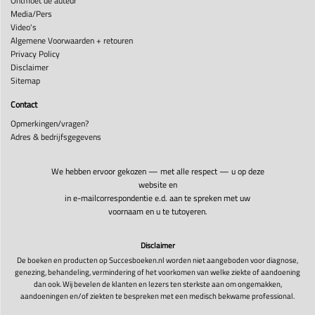
Ontmoet de auteur
Media/Pers
Video's
Algemene Voorwaarden + retouren
Privacy Policy
Disclaimer
Sitemap
Contact
Opmerkingen/vragen?
Adres & bedrijfsgegevens
We hebben ervoor gekozen — met alle respect — u op deze
website en
in e-mailcorrespondentie e.d. aan te spreken met uw
voornaam en u te tutoyeren.
Disclaimer
De boeken en producten op Succesboeken.nl worden niet aangeboden voor diagnose,
genezing, behandeling, vermindering of het voorkomen van welke ziekte of aandoening
dan ook. Wij bevelen de klanten en lezers ten sterkste aan om ongemakken,
aandoeningen en/of ziekten te bespreken met een medisch bekwame professional.