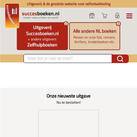
Uitgeverij & de grootste website voor zelfontwikkeling
i
i
Uitgeverij
Alle andere NL boeken
Succesboeken.nl
Reizen en vrije tijd, romans,
+ andere uitgevers
thrillers, kinderboeken etc.
Zelfhulpboeken
Onze nieuwste uitgave
Nu te bestellen!