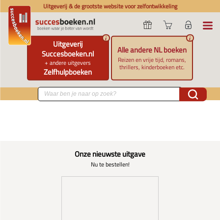
Uitgeverij & de grootste website voor zelfontwikkeling
i
i
Uitgeverij
Alle andere NL boeken
Succesboeken.nl
Reizen en vrije tijd, romans,
+ andere uitgevers
thrillers, kinderboeken etc.
Zelfhulpboeken
Onze nieuwste uitgave
Nu te bestellen!