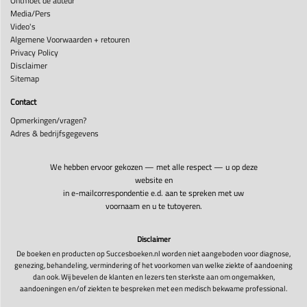
Ontmoet de auteur
Media/Pers
Video's
Algemene Voorwaarden + retouren
Privacy Policy
Disclaimer
Sitemap
Contact
Opmerkingen/vragen?
Adres & bedrijfsgegevens
We hebben ervoor gekozen — met alle respect — u op deze
website en
in e-mailcorrespondentie e.d. aan te spreken met uw
voornaam en u te tutoyeren.
Disclaimer
De boeken en producten op Succesboeken.nl worden niet aangeboden voor diagnose,
genezing, behandeling, vermindering of het voorkomen van welke ziekte of aandoening
dan ook. Wij bevelen de klanten en lezers ten sterkste aan om ongemakken,
aandoeningen en/of ziekten te bespreken met een medisch bekwame professional.