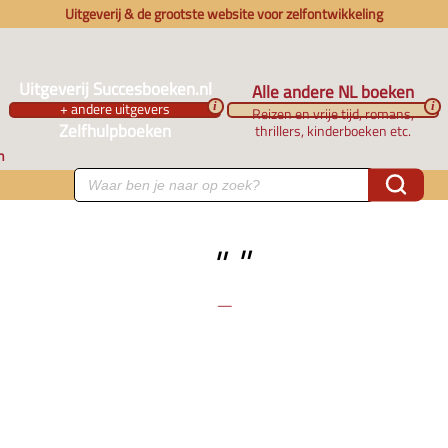
Uitgeverij & de grootste website voor zelfontwikkeling
Uitgeverij Succesboeken.nl
Alle andere NL boeken
+ andere uitgevers
i
i
Reizen en vrije tijd, romans,
Zelfhulpboeken
thrillers, kinderboeken etc.
n