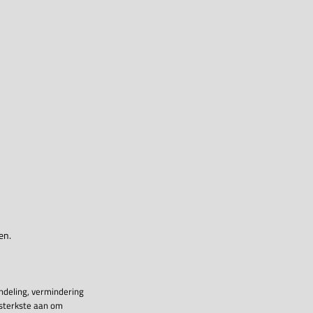
en.
ndeling, vermindering
 sterkste aan om