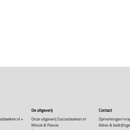
De uitgeverij
Contact
esboeken.nl +
Onze uitgeverij Succesboeken.nl
Opmerkingen/vra
Missie & Passie
Adres & bedrijfsg