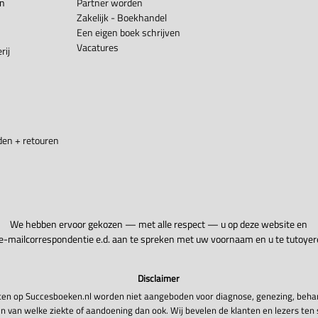
en
Partner worden
Zakelijk - Boekhandel
Een eigen boek schrijven
Vacatures
rij
en + retouren
We hebben ervoor gekozen — met alle respect — u op deze website en
 e-mailcorrespondentie e.d. aan te spreken met uw voornaam en u te tutoyer
Disclaimer
en op Succesboeken.nl worden niet aangeboden voor diagnose, genezing, beha
n van welke ziekte of aandoening dan ook. Wij bevelen de klanten en lezers ten