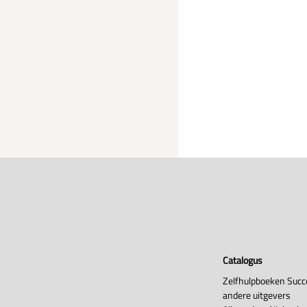
Catalogus
Zelfhulpboeken Succ
andere uitgevers