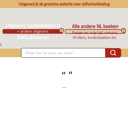
Uitgeverij & de grootste website voor zelfontwikkeling
Uitgeverij Succesboeken.nl
Alle andere NL boeken
+ andere uitgevers
i
i
Reizen en vrije tijd, romans,
Zelfhulpboeken
thrillers, kinderboeken etc.
n