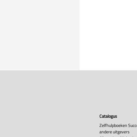
Catalogus
Zelfhulpboeken Succ
andere uitgevers