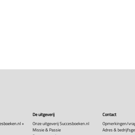
De uitgeverij
Contact
esboeken.nl +
Onze uitgeverij Succesboeken.nl
Opmerkingen/vra
Missie & Passie
Adres & bedrijfsg