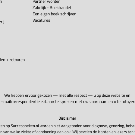
en
Partner worden
Zakelijk - Boekhandel
Een eigen boek schrijven
Vacatures
rij
en + retouren
We hebben ervoor gekozen — met alle respect — u op deze website en
 e-mailcorrespondentie e.d. aan te spreken met uw voornaam en u te tutoyer
Disclaimer
en op Succesboeken.nl worden niet aangeboden voor diagnose, genezing, beha
n van welke ziekte of aandoening dan ook. Wij bevelen de klanten en lezers ten