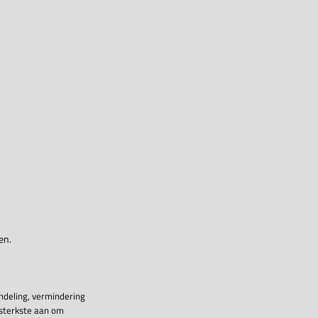
en.
ndeling, vermindering
 sterkste aan om